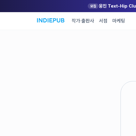
웅진 Text-Hip C
모집
작가·출판사
서점
마케팅