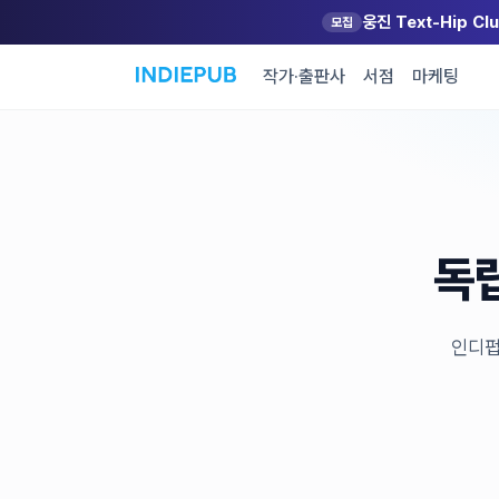
웅진 Text-Hip C
모집
작가·출판사
서점
마케팅
독립
인디펍