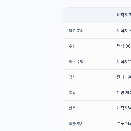
제작자 
제작자 
입고 문의
택배 3
수령
제작자별
최소 수량
판매분을
정산
개인 제
증빙
제작자별
반품
별도 협
샘플 도서