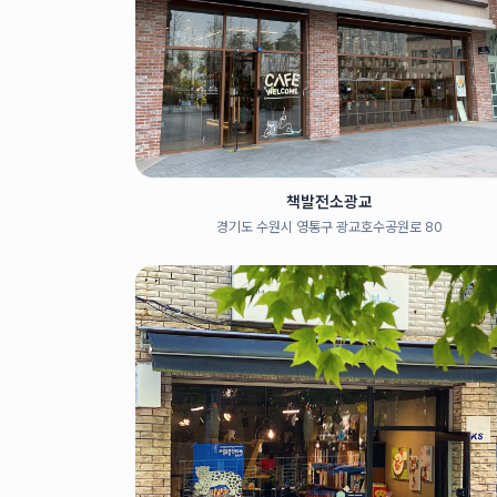
책발전소광교
경기도 수원시 영통구 광교호수공원로 80