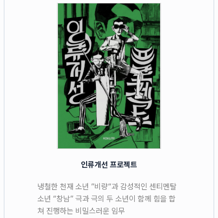
인류개선 프로젝트
냉철한 천재 소년 ”비량“과 감성적인 센티멘탈
소년 “창남” 극과 극의 두 소년이 함께 힘을 합
쳐 진행하는 비밀스러운 임무