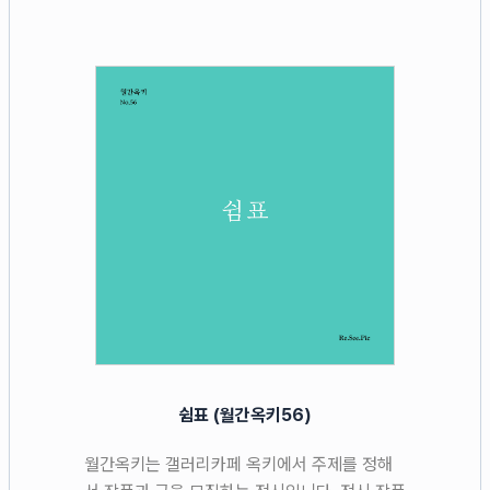
쉼표 (월간옥키56)
월간옥키는 갤러리카페 옥키에서 주제를 정해