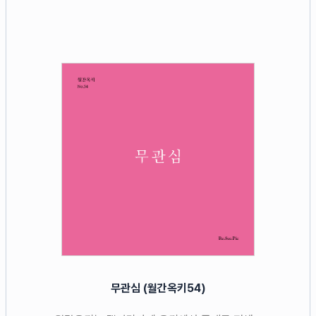
무관심 (월간옥키54)