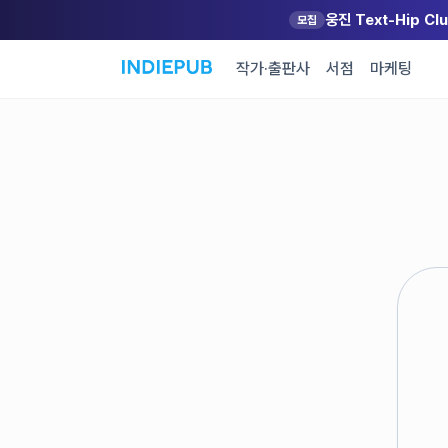
웅진 Text-Hip C
모집
작가·출판사
서점
마케팅