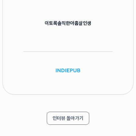
이토록솔직한아홉살인생
인터뷰 돌아가기