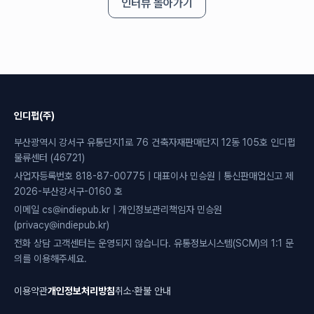
인터뷰 돌아가기
인디펍(주)
부산광역시 강서구 유통단지1로 76 건축자재판매단지 12동 105호 인디펍
물류센터 (46721)
사업자등록번호 818-87-00775 | 대표이사 민승원 | 통신판매업신고 제
2026-부산강서구-0160 호
이메일 cs@indiepub.kr | 개인정보관리책임자 민승원
(privacy@indiepub.kr)
전화 상담 고객센터는 운영되지 않습니다. 유통정보시스템(SCM)의 1:1 문
의를 이용해주세요.
이용약관
개인정보처리방침
취소·환불 안내